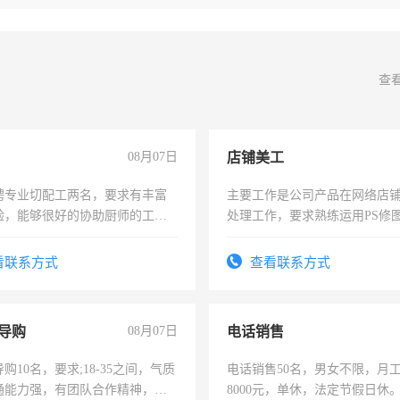
查
08月07日
店铺美工
聘专业切配工两名，要求有丰富
主要工作是公司产品在网络店
验，能够很好的协助厨师的工
处理工作，要求熟练运用PS修图
住，每月有公休，工资3500-
作时间每天8小时，待遇优厚。
看联系方式
查看联系方式
导购
08月07日
电话销售
购10名，要求;18-35之间，气质
电话销售50名，男女不限，月工资
通能力强，有团队合作精神，有
8000元，单休，法定节假日休