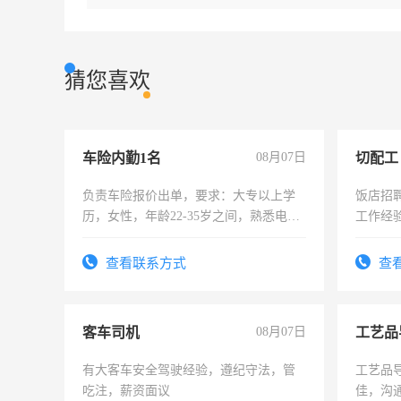
猜您喜欢
车险内勤1名
08月07日
切配工
负责车险报价出单，要求：大专以上学
饭店招
历，女性，年龄22-35岁之间，熟悉电脑
工作经
操作，工作态度认真，具有团队精神，
作。包吃
试用期1-3个月，转正后交纳五险，
4500。
查看联系方式
查
客车司机
08月07日
工艺品
有大客车安全驾驶经验，遵纪守法，管
工艺品导
吃注，薪资面议
佳，沟