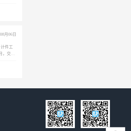
08月06日
，计件工
个月，交五