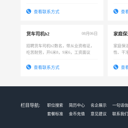
上进心
查看联系方式
查
货车司机b2
08月06日
家庭保
招聘货车司机b2数名，带从业资格证，
家庭保
吃苦耐劳，开6米8，9米6，工资面议
性、干净
时间灵
太太等
查看联系方式
查
栏目导航:
职位搜索
简历中心
名企展示
一句话
套餐标准
金币充值
意见建议
联系我