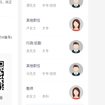
月，转正
谭先生
·
中专/技校
其他职位
卢女士
·
大专
10金币)
行政/后勤
吴先生
·
大专
其他职位
马先生
·
中专/技校
教师
俞女士
·
本科
息