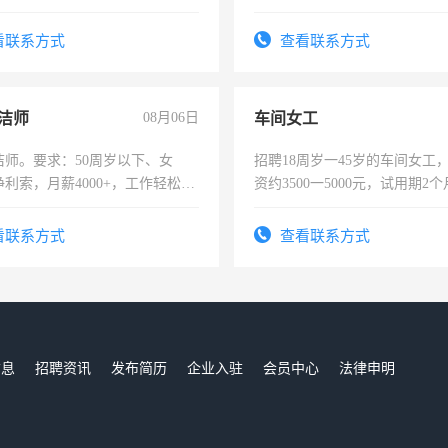
，有工作经验者优先！
看联系方式
查看联系方式
洁师
08月06日
车间女工
洁师。要求：50周岁以下、女
招聘18周岁一45岁的车间女工
利索，月薪4000+，工作轻松，
资约3500一5000元，试用期2
活，不需坐班，适合宝妈、全职
险，有年薪假，年底福利
。
看联系方式
查看联系方式
信息
招聘资讯
发布简历
企业入驻
会员中心
法律申明
们